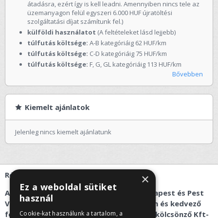
átadásra, ezért így is kell leadni. Amennyiben nincs tele az
üzemanyagon felül egyszeri 6.000 HUF újratöltési
szolgáltatási díjat számítunk fel.)
külföldi használatot
(A feltételeket lásd lejjebb)
túlfutás költsége:
A-B kategóriáig 62 HUF/km
túlfutás költsége:
C-D kategóriáig 75 HUF/km
túlfutás költsége:
F, G, GL kategóriáig 113 HUF/km
Bővebben
Kiemelt ajánlatok
Jelenleg nincs kiemelt ajánlatunk
Rólunk
×
Ez a weboldal sütiket
Az autóbérlés és kisbusz kölcsönzés Budapest és Pest
használ
Vármegye területén gyorsan, egyszerűen és kedvező
feltételekkel érhető el a Recent Car autókölcsönző Kft-
Cookie-kat használunk a tartalom, a