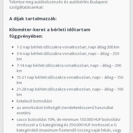
Tekintse meg autókölcsönzés és autóbérlés Budapest
szolgáltatásainkat:
A díjak tartalmazzák:
Kilométer-keret a bérleti időtartam
függvényében:
1-2 nap bérleti időszakra vonatkozóan, napi átlag 300 km
3-6 nap bérleti időszakra vonatkozóan, napi – átlag – 250
km
7-14 nap bérleti időszakra vonatkozóan, napi – átlag – 200
km
15-21 nap bérleti időszakra vonatkozóan, napi – átlag – 150
km
21-28 nap bérleti időszakra vonatkozóan, napi – átlag – 100
km
kötelező biztosítást
az amortizáció költségét (rendeltetésszerű használat
esetén)
casco biztosítást 10%, de minimum 150.000 HUF biztosítási
önrésszel a G kategóriáig és 250.000 HUF önrésszel a G
kategóriától (maximum fizetendő összeg saját hibás, vagy