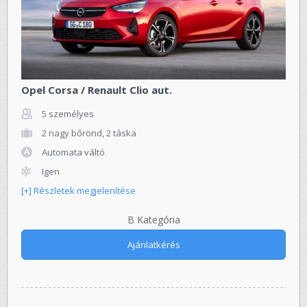
Opel Corsa / Renault Clio aut.
5 személyes
2 nagy bőrönd, 2 táska
Automata váltó
Igen
[+] Részletek megjelenítése
B Kategória
Ajánlatkérés