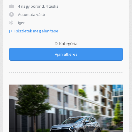
4 nagy bőrönd, 4 táska
Automata váltó
Igen
[+] Részletek megjelenítése
D Kategória
Ajánlatkérés