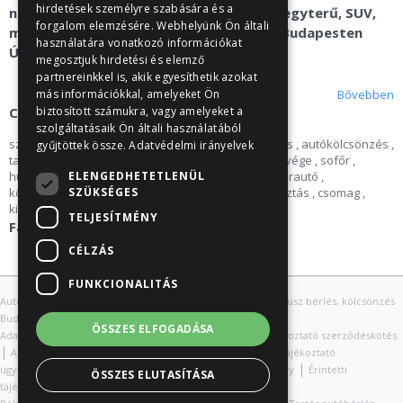
hirdetések személyre szabására és a
nél. Alsó-, közép-, nagykategóriás autó, egyterű, SUV,
forgalom elemzésére. Webhelyünk Ön általi
mikrobusz kölcsönzés és kisbusz bérlés Budapesten
használatára vonatkozó információkat
Újbudán és Törökbálinton.
megosztjuk hirdetési és elemző
partnereinkkel is, akik egyesíthetik azokat
Bővebben
más információkkal, amelyeket Ön
Címkék
biztosított számukra, vagy amelyeket a
szolgáltatásaik Ön általi használatából
szállítás
,
Autóbérlés
,
Sziget
,
Opel
,
áfa
,
autóbérlés
,
autókölcsönzés
,
gyűjtöttek össze.
Adatvédelmi irányelvek
tartós bérlet
,
kötelező
,
üzleti út
,
opel
,
hosszú hétvége
,
sofőr
,
ELENGEDHETETLENÜL
húsvét
,
csapatépítés
,
Pünkösd
,
autó
,
kisbusz
,
bérautó
,
SZÜKSÉGES
középkategóriás
,
Balaton
,
egyterű
,
külföld
,
választás
,
csomag
,
kirándulás
,
Budaörs
,
karácsony
,
mikrobusz
TELJESÍTMÉNY
Facebook
CÉLZÁS
FUNKCIONALITÁS
|
|
Autókölcsönzés Budapest
Autóbérlés Budapest
Mikrobusz bérlés, kölcsönzés
|
Budapest
Fogalom meghatározások
ÖSSZES ELFOGADÁSA
|
Adatkezelési Tájékoztató_ajánlatkérés
Adatkezelési Tájékoztató szerződéskötés
|
|
Adatkezelési és adatvédelmi szabályzat
Adatkezelési Tájékoztató
|
|
ügyfélszolgálat
Érintetti Jogosultsággal kapcsolatos kérvény
Érintetti
ÖSSZES ELUTASÍTÁSA
|
|
tájékoztató webes
Impresszum
Süti tájékoztató
|
|
|
|