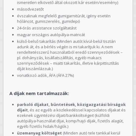
ismeretlen elkövető által okozott kár esetén/esemény)
másodvezetőt
évszaknak megfelelő gumigarnitúrát, igény esetén
hóláncot, gumiszerelés, gumidepó
24-órás assistance szolgáltatást
magyar országos autópálya-matricát
külső-belső takarítás (Minden autót kívül-belül tisztán
adunk át, és a bérlés végén is mi takarítjuk ki. A nem
rendeltetésszerű használatból eredő szennyeződések –
pl. dohányzás, kisállatszállítás, egyéb makacs
szennyeződések – miatti takarítás, illetve kárpittisztítás
díját kiszámlázzuk.)
vonatkozó adók, ÁFA (ÁFA 27%)
A díjak nem tartalmazzák:
parkoló díjakat, büntetések, közigazgatási bírságok
díjait
, és az egyéb a közlekedéssel kapcsolatos díjakat és
ezeknek ügyintézési díjait/bankköltségeit (külföldi
autópálya-használat díjai, komp/hajó díjak, fizetős alagút,
egyéb fizetős hidak/hágók.)
üzemanyag költséget
(Minden autó tele tankkal kerül