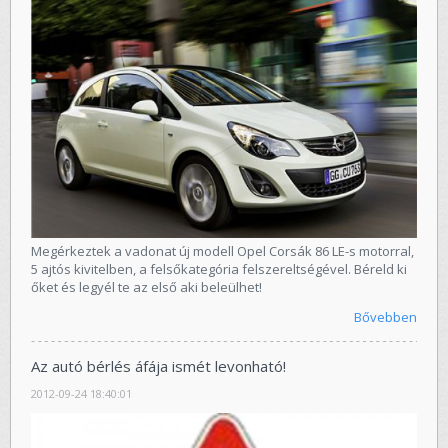
Megérkeztek a vadonat új modell Opel Corsák 86 LE-s motorral,
5 ajtós kivitelben, a felsőkategória felszereltségével. Béreld ki
őket és legyél te az első aki beleülhet!
Bővebben
Az autó bérlés áfája ismét levonható!
2012-09-24 18:40:01