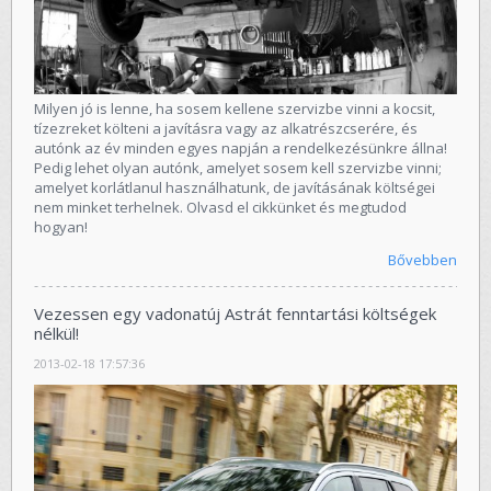
Milyen jó is lenne, ha sosem kellene szervizbe vinni a kocsit,
tízezreket költeni a javításra vagy az alkatrészcserére, és
autónk az év minden egyes napján a rendelkezésünkre állna!
Pedig lehet olyan autónk, amelyet sosem kell szervizbe vinni;
amelyet korlátlanul használhatunk, de javításának költségei
nem minket terhelnek. Olvasd el cikkünket és megtudod
hogyan!
Bővebben
Vezessen egy vadonatúj Astrát fenntartási költségek
nélkül!
2013-02-18 17:57:36