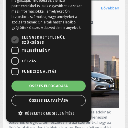
megosztjuk hirdetési és elemző
partnereinkkel is, akik egyesíthetik azokat
Bővebben
más információkkal, amelyeket Ön
biztosított számukra, vagy amelyeket a
Középkategóriás autó bérlése nyaraláshoz
szolgáltatásaik Ön általi használatából
gyűjtöttek össze.
Adatvédelmi irányelvek
2013-06-07 11:12:00
ELENGEDHETETLENÜL
SZÜKSÉGES
TELJESÍTMÉNY
CÉLZÁS
FUNKCIONALITÁS
ÖSSZES ELFOGADÁSA
ÖSSZES ELUTASÍTÁSA
Mivel manapság igen ritkán van lehetősége a családoknak
RÉSZLETEK MEGJELENÍTÉSE
arra, hogy legalább egy hetet vagy pár napot pihenéssel
töltsenek el együtt, természetes, ha azt szeretnék, hogy az
üdülés alatt minden tökéletes legyen. Egy családi nyaralást