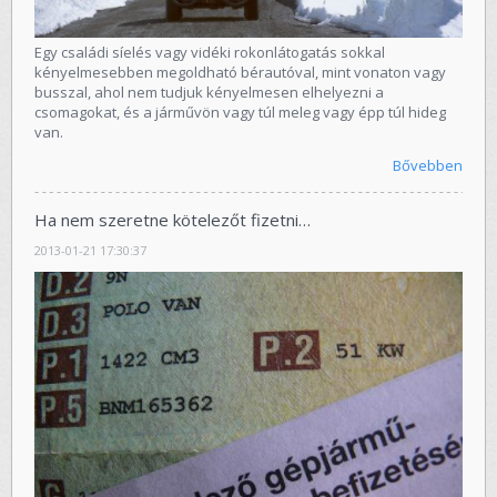
Egy családi síelés vagy vidéki rokonlátogatás sokkal
kényelmesebben megoldható bérautóval, mint vonaton vagy
busszal, ahol nem tudjuk kényelmesen elhelyezni a
csomagokat, és a járművön vagy túl meleg vagy épp túl hideg
van.
Bővebben
Ha nem szeretne kötelezőt fizetni…
2013-01-21 17:30:37