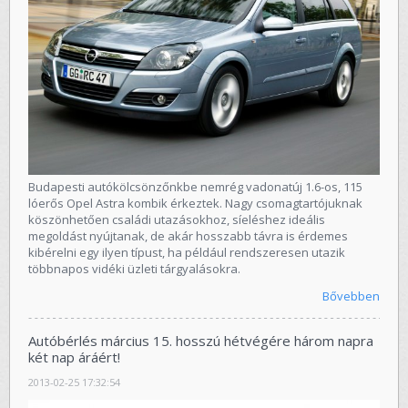
Budapesti autókölcsönzőnkbe nemrég vadonatúj 1.6-os, 115
lóerős Opel Astra kombik érkeztek. Nagy csomagtartójuknak
köszönhetően családi utazásokhoz, síeléshez ideális
megoldást nyújtanak, de akár hosszabb távra is érdemes
kibérelni egy ilyen típust, ha például rendszeresen utazik
többnapos vidéki üzleti tárgyalásokra.
Bővebben
Autóbérlés március 15. hosszú hétvégére három napra
két nap áráért!
2013-02-25 17:32:54