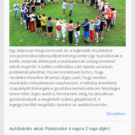
Egy alaposan megszervezett, és a legkisebb részletekre
összpontosítva lebonyolított tréning szinte egy nyaralásnak is
beillik, melynek élményeit a munkatársak sokáig örömmel
idézik majd fel. A vidéki szállodába való eljutás azonban
problémát jelenthet, hiszen korántsem biztos, hogy
rendelkezésünkre áll annyi céges autó, hogy minden
munkatárs kényelmesen utazhasson. A néhány évenkénti
csapatépítő tréningekre gondolva természetesen felesleges
lenne több céges autót is fenntartani; elég, ha aktuálisan
gondoskodunk a megfelelő számú gépjárműről. A
legegyszerűbb megoldás ilyenkor az autókölcsönzés.
Bővebben
Autóbérlés akció Pünkösdre 4 napra 2 napi díjért