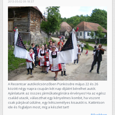
2013-05-02 09:18:37
A Recentcar autókölcsönzőben Pünkösdre május 22 és 26
között négy napra csupán két nap díjáért bérelhet autót.
Ajánlatunk az összes járműkategóriára érvényes! Ha az egész
család utazik, választhat egy kényelmes kombit, ha viszont
csak párjával üdülne, egy kétszemélyes kisautót is.
Kattintson
ide és foglaljon most, míg a készlet tart
!
Bővebben