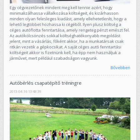
Egy cégvezetőnek mindent meg kell tennie azért, hogy
minimalizálhassa vállalkozása költségeit, és kizárhasson
minden olyan felesleges kiadást, amely ellehetetleníti, hogy a
lehető legtöbbet hozhassa ki cégéből. Ilyen plusz költség a
céges autóflotta fenntartása, amely rengeteg pénzt emészt fel.
Az autókölcsönzés sokkal költséghatékonyabb megoldást
jelent, mint a vásárlás, főként akkor, ha a munkatársak csak
ritkán vezetik a gépkocsikat. A saját céges autó fenntartási
költségeit akkor is fizetnünk kell, ha épp nem használjuk a
járművet, mert például szabadságon vagyunk.
Bővebben
Autóbérlés csapatépítő tréningre
2013-04-16 13:48:39