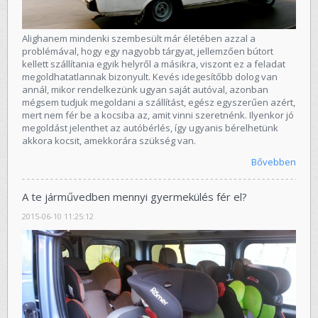
Alighanem mindenki szembesült már életében azzal a
problémával, hogy egy nagyobb tárgyat, jellemzően bútort
kellett szállítania egyik helyről a másikra, viszont ez a feladat
megoldhatatlannak bizonyult. Kevés idegesítőbb dolog van
annál, mikor rendelkezünk ugyan saját autóval, azonban
mégsem tudjuk megoldani a szállítást, egész egyszerűen azért,
mert nem fér be a kocsiba az, amit vinni szeretnénk. Ilyenkor jó
megoldást jelenthet az autóbérlés, így ugyanis bérelhetünk
akkora kocsit, amekkorára szükség van.
Bővebben
A te járművedben mennyi gyermekülés fér el?
2015-06-10 11:25:12