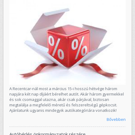
A Recentcar-nál most a március 15-i hosszú hétvége három
napjára két nap díjáért bérelhet autót. Akár három gyermekkel
és sok csomaggal utazna, akár csak párjával, biztosan
megtalálja a megfelelő méretű és felszereltségű gépkocsit.
Ajánlatunk ugyanis mindegyik autókategóriára vonatkozik!
Bővebben
Autóbérlés önkormányzatok részére