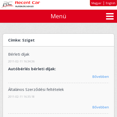
|
Magyar
English
Menü
Rólunk
Kiemelt ajánlatok
Autó típusok
Címke: Sziget
Bérleti díjak
Bérleti díjak
Tartós autóbérlés cégeknek
2011-02-11 16:34:36
Ajánlatkérés
Autóbérlés bérleti díjak:
Bővebben
ÁSZF
Elérhetőség
Általános Szerződési feltételek
2011-02-11 16:35:18
Bővebben