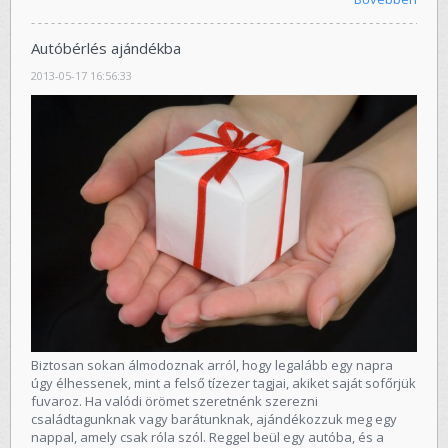
Autóbérlés ajándékba
2013-05-17 16:56:33
Biztosan sokan álmodoznak arról, hogy legalább egy napra
úgy élhessenek, mint a felső tízezer tagjai, akiket saját sofőrjük
fuvaroz. Ha valódi örömet szeretnénk szerezni
családtagunknak vagy barátunknak, ajándékozzuk meg egy
nappal, amely csak róla szól. Reggel beül egy autóba, és a