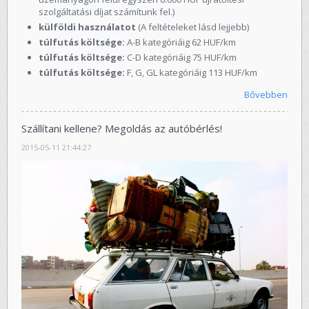
szolgáltatási díjat számítunk fel.)
külföldi használatot
(A feltételeket lásd lejjebb)
túlfutás költsége:
A-B kategóriáig 62 HUF/km
túlfutás költsége:
C-D kategóriáig 75 HUF/km
túlfutás költsége:
F, G, GL kategóriáig 113 HUF/km
Bővebben
Szállítani kellene? Megoldás az autóbérlés!
2015-05-11 21:44:27