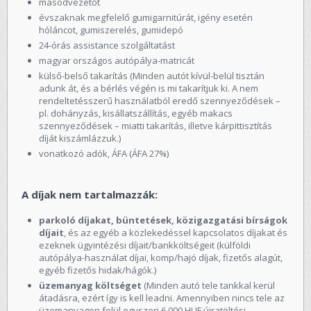
másodvezetőt
évszaknak megfelelő gumigarnitúrát, igény esetén
hóláncot, gumiszerelés, gumidepó
24-órás assistance szolgáltatást
magyar országos autópálya-matricát
külső-belső takarítás (Minden autót kívül-belül tisztán
adunk át, és a bérlés végén is mi takarítjuk ki. A nem
rendeltetésszerű használatból eredő szennyeződések –
pl. dohányzás, kisállatszállítás, egyéb makacs
szennyeződések – miatti takarítás, illetve kárpittisztítás
díját kiszámlázzuk.)
vonatkozó adók, ÁFA (ÁFA 27%)
A díjak nem tartalmazzák:
parkoló díjakat, büntetések, közigazgatási bírságok
díjait
, és az egyéb a közlekedéssel kapcsolatos díjakat és
ezeknek ügyintézési díjait/bankköltségeit (külföldi
autópálya-használat díjai, komp/hajó díjak, fizetős alagút,
egyéb fizetős hidak/hágók.)
üzemanyag költséget
(Minden autó tele tankkal kerül
átadásra, ezért így is kell leadni. Amennyiben nincs tele az
üzemanyagon felül egyszeri 6.000 HUF újratöltési