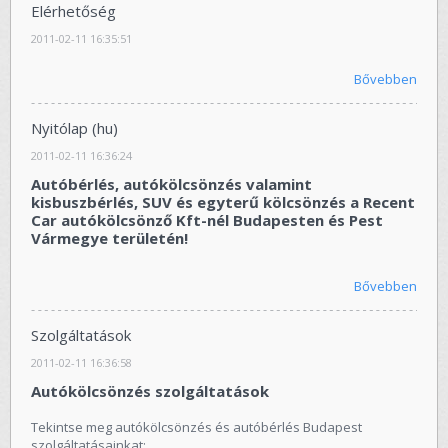
Elérhetőség
2011-02-11 16:35:51
Bővebben
Nyitólap (hu)
2011-02-11 16:36:24
Autóbérlés, autókölcsönzés valamint
kisbuszbérlés, SUV és egyterű kölcsönzés a Recent
Car autókölcsönző Kft-nél Budapesten és Pest
Vármegye területén!
Bővebben
Szolgáltatások
2011-02-11 16:36:58
Autókölcsönzés szolgáltatások
Tekintse meg autókölcsönzés és autóbérlés Budapest
szolgáltatásainkat: