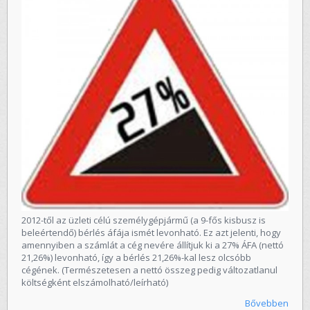
2012-től az üzleti célú személygépjármű (a 9-fős kisbusz is
beleértendő) bérlés áfája ismét levonható. Ez azt jelenti, hogy
amennyiben a számlát a cég nevére állítjuk ki a 27% ÁFA (nettó
21,26%) levonható, így a bérlés 21,26%-kal lesz olcsóbb
cégének. (Természetesen a nettó összeg pedig változatlanul
költségként elszámolható/leírható)
Bővebben