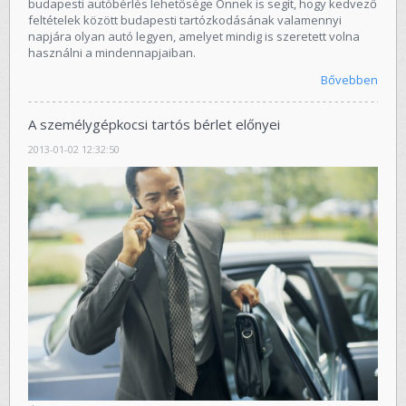
budapesti autóbérlés lehetősége Önnek is segít, hogy kedvező
feltételek között budapesti tartózkodásának valamennyi
napjára olyan autó legyen, amelyet mindig is szeretett volna
használni a mindennapjaiban.
Bővebben
A személygépkocsi tartós bérlet előnyei
2013-01-02 12:32:50