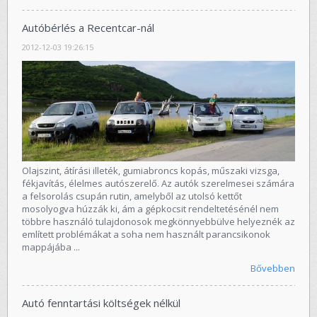
Autóbérlés a Recentcar-nál
2012-12-03 19:26:15
Olajszint, átírási illeték, gumiabroncs kopás, műszaki vizsga,
fékjavítás, élelmes autószerelő. Az autók szerelmesei számára
a felsorolás csupán rutin, amelyből az utolsó kettőt
mosolyogva húzzák ki, ám a gépkocsit rendeltetésénél nem
többre használó tulajdonosok megkönnyebbülve helyeznék az
említett problémákat a soha nem használt parancsikonok
mappájába ...
Bővebben
Autó fenntartási költségek nélkül