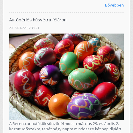
Bővebben
Autóbérlés húsvétra féláron
2013-03-22 07:38:21
A Recentcar autókölcsönzőnél most a március 29. és április 2.
közötti időszakra, tehát négy napra mindössze két nap díjáért