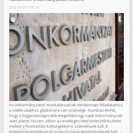
2013-03-05 17:47:36
Az önkormányzatok munkatársainak mindennapi feladataihoz,
a vidéki utakhoz gépkocsira van szüksége. Azonban tévhit,
hogy a leggazdaságosabb megoldást egy saját önkormányzati
autó jelenti. Hiszen, ekkor az esetleges hitel törlesztőrészletei
mellett a fenntartási költségekkel is számolnunk kell. A
kötelező biztosításon és a cascón kívül gondoskodnunk kell ...