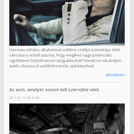
Havonta néhány alkalommal vidékre szólítja a munkája, több
városba is el kell utaznia, hogy meglévő vagy potenciális
ügyfeleivel folytathasson tárgyalásokat? Emiatt ne vásároljon
autót, olvassa el autókölcsönzés ajánlatunkat!
Bővebben
Az autó, amelyet sosem kell szervizbe vinni
2013-02-15 08:34:30