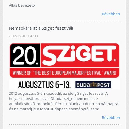
Állás bevezető
Bővebben
Nemsokára itt a Sziget fesztivál!
2012-06-28 11:47:13
2012 augusztus 5-én kezdődik az ideig Sziget fesztivál. A
helyszín továbbra is az Óbudai sziget nem messze
autókölcsönző irodánktól! Bérelj nálunk autót erre a pár napra
és ne maradj le a többi Budapesti eseményről sem!
Bővebben