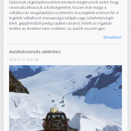
Újdonsült cégtulajdonosként mindent megteszünk azért, hogy
racionalizálhassuk a költségeinket, hiszen már maga a
vállalkozás megalapítása is jelentős összegeket emészt fel. A
legtöbb vállalkozó manapság irodáját vagy üzlethelyiségét
bérli, gépjárműből pedig sajátot vásárol, holott az ingatlan
értéke az évekkel nem csökken, az autóé viszont igen.
Bővebben
Autókölcsönzés síeléshez
2013-01-11 13:21:38