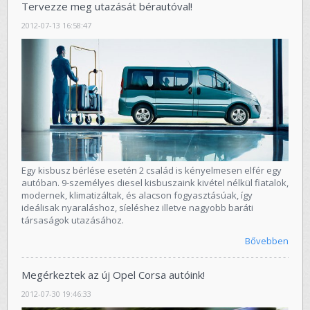
Tervezze meg utazását bérautóval!
2012-07-13 16:58:47
Egy kisbusz bérlése esetén 2 család is kényelmesen elfér egy
autóban. 9-személyes diesel kisbuszaink kivétel nélkül fiatalok,
modernek, klimatizáltak, és alacson fogyasztásúak, így
ideálisak nyaraláshoz, síeléshez illetve nagyobb baráti
társaságok utazásához.
Bővebben
Megérkeztek az új Opel Corsa autóink!
2012-07-30 19:46:33