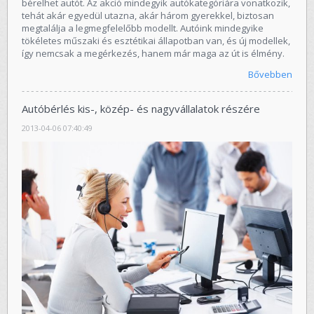
bérelhet autót. Az akció mindegyik autókategóriára vonatkozik,
tehát akár egyedül utazna, akár három gyerekkel, biztosan
megtalálja a legmegfelelőbb modellt. Autóink mindegyike
tökéletes műszaki és esztétikai állapotban van, és új modellek,
így nemcsak a megérkezés, hanem már maga az út is élmény.
Bővebben
Autóbérlés kis-, közép- és nagyvállalatok részére
2013-04-06 07:40:49