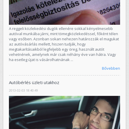
A reggeli közlekedési dugók ellenére sokkal kényelmesebb
autóval munkába járni, mint tömegközlekedéssel, főként télen
vagy esőben. Azonban sokan nehezen határozzák el magukat
az autóvásárlás mellett, hiszen tudják, hogy
megtakarításaikból legfeljebb egy öreg, használt autót
vehetnének, amelynek már csak néhány éve van hátra. Vagy
ha esetleg újat is vásárolhatnának ...
Bővebben
Autóbérlés üzleti utakhoz
2013-02-03 18:40:49