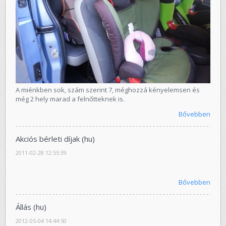
A miénkben sok, szám szerint 7, méghozzá kényelemsen és
még 2 hely marad a felnőtteknek is.
Bővebben
Akciós bérleti díjak (hu)
2011-02-28 12:55:39
Bővebben
Állás (hu)
2012-05-04 14:44:50