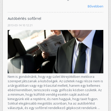
Bővebben
Autóbérlés sofőrrel
2013-03-14 10:12:21
Nem is gondolnánk, hogy egy üzlet létrejöttében mekkora
szerepet játszanak a külsőségek. Az üzletek nagy része nem is
a tárgyalóban vagy egy íróasztal mellett, hanem egy kellemes
ebéd keretében, teniszezés vagy golfozás közben születik. Az
a minimum, hogy külföldi vendég esetén saját autóval
kimegyünk elé a reptérre, és nem hagyjuk, hogy taxit fogjon.
Sokkal elegánsabb megoldás azonban, ha az autóbérlést
választjuk, és egy sofőrrel rendelkező gépkocsit rendelünk ...