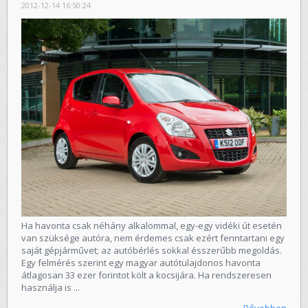
2012-12-14 16:50:24
Ha havonta csak néhány alkalommal, egy-egy vidéki út esetén
van szüksége autóra, nem érdemes csak ezért fenntartani egy
saját gépjárművet; az autóbérlés sokkal ésszerűbb megoldás.
Egy felmérés szerint egy magyar autótulajdonos havonta
átlagosan 33 ezer forintot költ a kocsijára. Ha rendszeresen
használja is ...