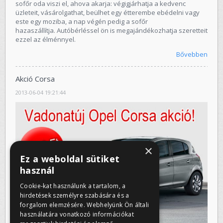
sofőr oda viszi el, ahova akarja: végigjárhatja a kedvenc
üzleteit, vásárolgathat, beülhet egy étterembe ebédelni vagy
este egy moziba, a nap végén pedig a sofőr
hazaszállítja. Autóbérléssel ön is megajándékozhatja szeretteit
ezzel az élménnyel.
Bővebben
Akció Corsa
2013-06-04 19:21:44
×
Ez a weboldal sütiket
használ
Cookie-kat használunk a tartalom, a
hirdetések személyre szabására és a
forgalom elemzésére. Webhelyünk Ön általi
használatára vonatkozó információkat