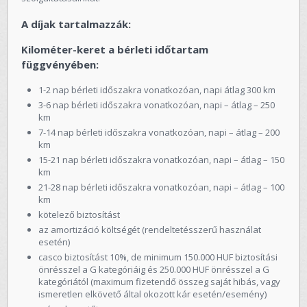
A díjak tartalmazzák:
Kilométer-keret a bérleti időtartam
függvényében:
1-2 nap bérleti időszakra vonatkozóan, napi átlag 300 km
3-6 nap bérleti időszakra vonatkozóan, napi – átlag – 250
km
7-14 nap bérleti időszakra vonatkozóan, napi – átlag – 200
km
15-21 nap bérleti időszakra vonatkozóan, napi – átlag – 150
km
21-28 nap bérleti időszakra vonatkozóan, napi – átlag – 100
km
kötelező biztosítást
az amortizáció költségét (rendeltetésszerű használat
esetén)
casco biztosítást 10%, de minimum 150.000 HUF biztosítási
önrésszel a G kategóriáig és 250.000 HUF önrésszel a G
kategóriától (maximum fizetendő összeg saját hibás, vagy
ismeretlen elkövető által okozott kár esetén/esemény)