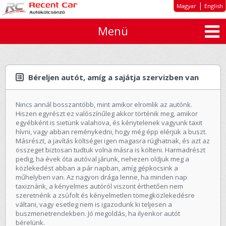
|
Magyar
English
Menü
Rólunk
Kiemelt ajánlatok
Autó típusok
Béreljen autót, amíg a sajátja szervizben van
Bérleti díjak
Nincs annál bosszantóbb, mint amikor elromlik az autónk.
Tartós autóbérlés cégeknek
Hiszen egyrészt ez valószínűleg akkor történik meg, amikor
egyébként is sietünk valahova, és kénytelenek vagyunk taxit
Ajánlatkérés
hívni, vagy abban reménykedni, hogy még épp elérjük a buszt.
Másrészt, a javítás költségei igen magasra rúghatnak, és azt az
ÁSZF
összeget biztosan tudtuk volna másra is költeni. Harmadrészt
pedig, ha évek óta autóval járunk, nehezen oldjuk meg a
közlekedést abban a pár napban, amíg gépkocsink a
Elérhetőség
műhelyben van. Az nagyon drága lenne, ha minden nap
taxiznánk, a kényelmes autóról viszont érthetően nem
szeretnénk a zsúfolt és kényelmetlen tömegközlekedésre
váltani, vagy esetleg nem is igazodunk ki teljesen a
buszmenetrendekben. Jó megoldás, ha ilyenkor autót
bérelünk.