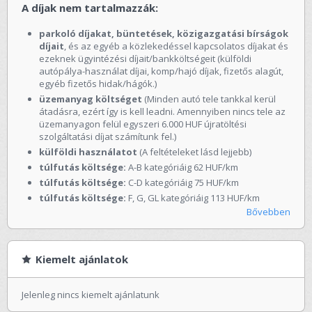
A díjak nem tartalmazzák:
parkoló díjakat, büntetések, közigazgatási bírságok
díjait
, és az egyéb a közlekedéssel kapcsolatos díjakat és
ezeknek ügyintézési díjait/bankköltségeit (külföldi
autópálya-használat díjai, komp/hajó díjak, fizetős alagút,
egyéb fizetős hidak/hágók.)
üzemanyag költséget
(Minden autó tele tankkal kerül
átadásra, ezért így is kell leadni. Amennyiben nincs tele az
üzemanyagon felül egyszeri 6.000 HUF újratöltési
szolgáltatási díjat számítunk fel.)
külföldi használatot
(A feltételeket lásd lejjebb)
túlfutás költsége:
A-B kategóriáig 62 HUF/km
túlfutás költsége:
C-D kategóriáig 75 HUF/km
túlfutás költsége:
F, G, GL kategóriáig 113 HUF/km
Bővebben
Kiemelt ajánlatok
Jelenleg nincs kiemelt ajánlatunk