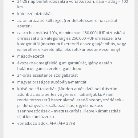
21-28 nap bérleti időszakra vonatkozóan, napi – átlag – 100
km
kötelező biztosítást
az amortizáció költségét (rendeltetésszerű használat
esetén)
casco biztosítást 10%, de minimum 150.000 HUF biztosítási
önrésszel a G kategóriáig és 250.000 HUF önrésszel a G
kategóriától (maximum fizetendő összeg saját hibás, vagy
ismeretlen elkövető által okozott kár esetén/esemény)
másodvezetőt
évszaknak megfelelő gumigarnitúrát, igény esetén
hóláncot, gumiszerelés, gumidepó
24-órás assistance szolgáltatást
magyar országos autópálya-matricát
külső-belső takarítás (Minden autót kívül-belül tisztán
adunk át, és a bérlés végén is mi takarítjuk ki. A nem
rendeltetésszerű használatból eredő szennyeződések –
pl. dohányzás, kisállatszállítás, egyéb makacs
szennyeződések – miatti takarítás, illetve kárpittisztítás
díját kiszámlázzuk.)
vonatkozó adók, ÁFA (ÁFA 27%)