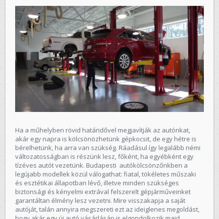
Ha a műhelyben rövid határidővel megjavítják az autónkat,
akár egy napra is kölcsönözhetünk gépkocsit, de egy hétre is
bérelhetünk, ha arra van szükség. Ráadásul így legalább némi
változatosságban is részünk lesz, főként, ha egyébként egy
tízéves autót vezetünk. Budapesti autókölcsönzőnkben
a
legújabb modellek közül válogathat
: fiatal, tökéletes műszaki
és esztétikai állapotban lévő, illetve minden szükséges
biztonsági és kényelmi extrával felszerelt gépjárműveinket
garantáltan élmény lesz vezetni. Mire visszakapja a saját
autóját, talán annyira megszereti ezt az ideiglenes megoldást,
hogy akár egy új autó vásárlásán is elgondolkozik majd.