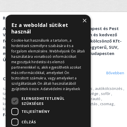
Rólunk
×
Ez a weboldal sütiket
Az autóbérlés és kisbusz kölcsönzés Budapest és Pest
használ
Vármegye területén gyorsan, egyszerűen és kedvező
feltételekkel érhető el a Recent Car autókölcsönző Kft-
Cookie-kat használunk a tartalom, a
hirdetések személyre szabására és a
nél. Alsó-, közép-, nagykategóriás autó, egyterű, SUV,
forgalom elemzésére. Webhelyünk Ön általi
mikrobusz kölcsönzés és kisbusz bérlés Budapesten
használatára vonatkozó információkat
Újbudán, Törökbálinton.
megosztjuk hirdetési és elemző
partnereinkkel is, akik egyesíthetik azokat
Bővebben
más információkkal, amelyeket Ön
Címkék
biztosított számukra, vagy amelyeket a
szolgáltatásaik Ön általi használatából
szállítás
,
Autóbérlés
,
Sziget
,
Opel
,
áfa
,
autóbérlés
,
autókölcsönzés
,
gyűjtöttek össze.
Adatvédelmi irányelvek
tartós bérlet
,
kötelező
,
üzleti út
,
opel
,
hosszú hétvége
,
sofőr
,
ELENGEDHETETLENÜL
húsvét
,
csapatépítés
,
Pünkösd
,
autó
,
kisbusz
,
bérautó
,
SZÜKSÉGES
középkategóriás
,
Balaton
,
egyterű
,
külföld
,
választás
,
csomag
,
kirándulás
,
Budaörs
,
karácsony
,
mikrobusz
TELJESÍTMÉNY
Facebook
CÉLZÁS