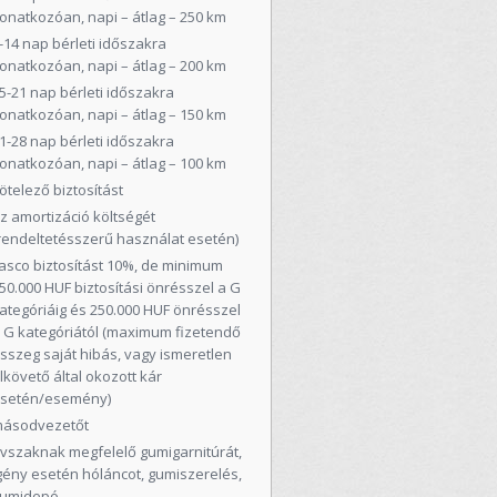
onatkozóan, napi – átlag – 250 km
-14 nap bérleti időszakra
onatkozóan, napi – átlag – 200 km
5-21 nap bérleti időszakra
onatkozóan, napi – átlag – 150 km
1-28 nap bérleti időszakra
onatkozóan, napi – átlag – 100 km
ötelező biztosítást
z amortizáció költségét
rendeltetésszerű használat esetén)
asco biztosítást 10%, de minimum
50.000 HUF biztosítási önrésszel a G
ategóriáig és 250.000 HUF önrésszel
 G kategóriától (maximum fizetendő
sszeg saját hibás, vagy ismeretlen
lkövető által okozott kár
setén/esemény)
ásodvezetőt
vszaknak megfelelő gumigarnitúrát,
gény esetén hóláncot, gumiszerelés,
umidepó