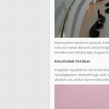
Amennyiben repülővel utazunk, érdem
Sokszor hamar átesünk a biztonsági 
Következzen néhány tipp, hogyan töl
Készítsünk fotókat
A legtöbb repülőtéren már kiváló kilát
repülőgépekre. Ahelyett hogy csak 
alkalom van, amikor ilyen testközelbő