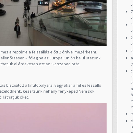
v
7
v
1
v
2
v
k
es a reptérre a felszállás előtt 2 órával megérkezni.
ellenőrzésen – főleg ha az Európai Unión belül utazunk.
a
thetjük el érdekesen ezt az 1-2 szabad órát.
(
c
1
k
ás biztosított a kifutópályára, vagy akár a fel és leszálló
a
nézelődnénk, készítsünk néhány fényképet! Nem sok
ö
l láthatjuk őket.
e
e
m
é
i
g