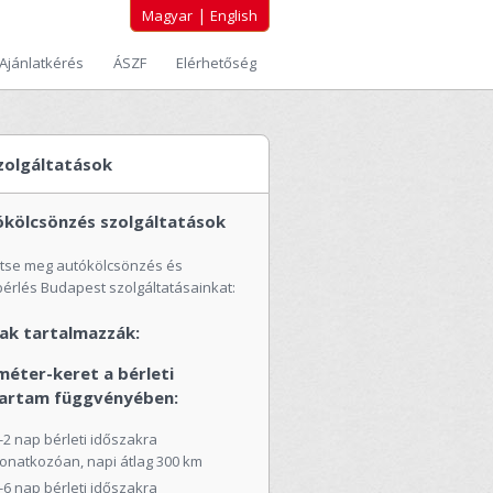
|
Magyar
English
Ajánlatkérés
ÁSZF
Elérhetőség
zolgáltatások
ókölcsönzés szolgáltatások
ntse meg autókölcsönzés és
érlés Budapest szolgáltatásainkat:
jak tartalmazzák:
méter-keret a bérleti
tartam függvényében:
-2 nap bérleti időszakra
onatkozóan, napi átlag 300 km
-6 nap bérleti időszakra