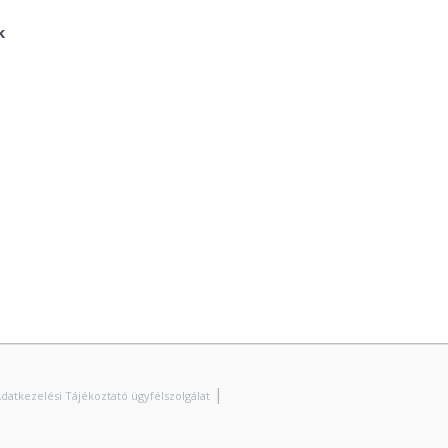
k
|
datkezelési Tájékoztató ügyfélszolgálat