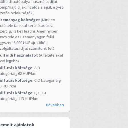
külföldi autópálya-használat díjai,
omp/hajó díjak, fizetős alagút, egyéb
izetős hidak/hágók.)
üzemanyag költséget
(Minden
utó tele tankkal kerül átadásra,
zért így is kell leadni. Amennyiben
incs tele az üzemanyagon felül
gyszeri 6.000 HUF újratöltési
zolgáltatási díjat számítunk fel.)
ülföldi használatot
(A feltételeket
ásd lejjebb)
úlfutás költsége:
A-B
ategóriáig 62 HUF/km
úlfutás költsége:
C-D kategóriáig
5 HUF/km
úlfutás költsége:
F, G, GL
ategóriáig 113 HUF/km
Bővebben
iemelt ajánlatok