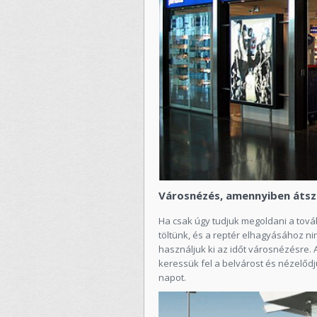
Városnézés, amennyiben átszá
Ha csak úgy tudjuk megoldani a tová
töltünk, és a reptér elhagyásához n
használjuk ki az időt városnézésre. 
keressük fel a belvárost és nézelődj
napot.