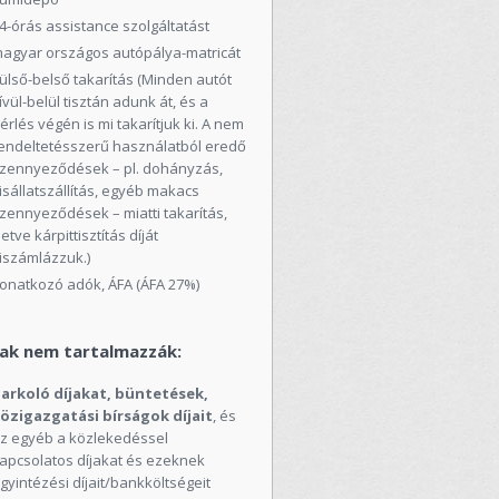
4-órás assistance szolgáltatást
agyar országos autópálya-matricát
ülső-belső takarítás (Minden autót
ívül-belül tisztán adunk át, és a
érlés végén is mi takarítjuk ki. A nem
endeltetésszerű használatból eredő
zennyeződések – pl. dohányzás,
isállatszállítás, egyéb makacs
zennyeződések – miatti takarítás,
lletve kárpittisztítás díját
iszámlázzuk.)
onatkozó adók, ÁFA (ÁFA 27%)
jak nem tartalmazzák:
arkoló díjakat, büntetések,
özigazgatási bírságok díjait
, és
z egyéb a közlekedéssel
apcsolatos díjakat és ezeknek
gyintézési díjait/bankköltségeit