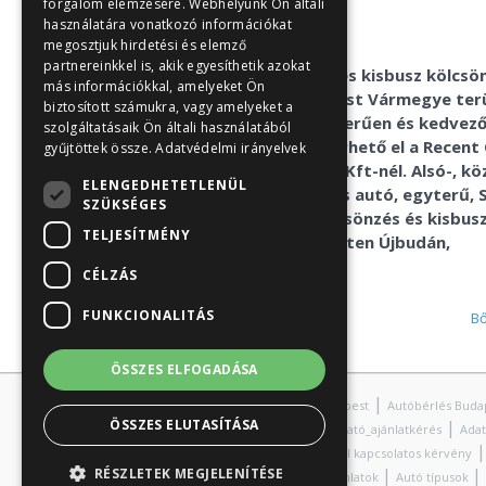
forgalom elemzésére. Webhelyünk Ön általi
használatára vonatkozó információkat
Rólunk
megosztjuk hirdetési és elemző
partnereinkkel is, akik egyesíthetik azokat
Az autóbérlés és kisbusz kölcsö
más információkkal, amelyeket Ön
Budapest és Pest Vármegye ter
biztosított számukra, vagy amelyeket a
gyorsan, egyszerűen és kedvez
szolgáltatásaik Ön általi használatából
feltételekkel érhető el a Recent
gyűjtöttek össze.
Adatvédelmi irányelvek
autókölcsönző Kft-nél. Alsó-, kö
ELENGEDHETETLENÜL
nagykategóriás autó, egyterű, 
SZÜKSÉGES
mikrobusz kölcsönzés és kisbus
TELJESÍTMÉNY
bérlés Budapesten Újbudán,
Törökbálinton.
CÉLZÁS
FUNKCIONALITÁS
B
ÖSSZES ELFOGADÁSA
|
Autókölcsönzés Budapest
Autóbérlés Buda
|
ÖSSZES ELUTASÍTÁSA
Adatkezelési Tájékoztató_ajánlatkérés
Adat
Érintetti Jogosultsággal kapcsolatos kérvény
|
|
|
RÉSZLETEK MEGJELENÍTÉSE
Rólunk
Kiemelt ajánlatok
Autó típusok