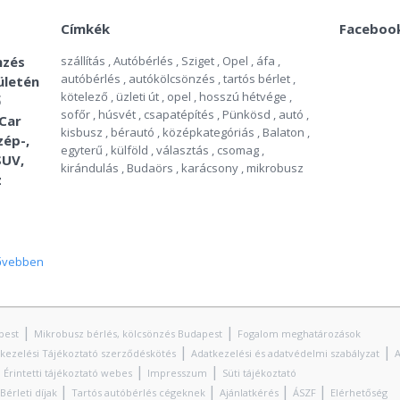
Címkék
Faceboo
nzés
szállítás
,
Autóbérlés
,
Sziget
,
Opel
,
áfa
,
autóbérlés
,
autókölcsönzés
,
tartós bérlet
,
ületén
kötelező
,
üzleti út
,
opel
,
hosszú hétvége
,
ő
sofőr
,
húsvét
,
csapatépítés
,
Pünkösd
,
autó
,
 Car
kisbusz
,
bérautó
,
középkategóriás
,
Balaton
,
zép-,
egyterű
,
külföld
,
választás
,
csomag
,
SUV,
kirándulás
,
Budaörs
,
karácsony
,
mikrobusz
z
ővebben
|
|
pest
Mikrobusz bérlés, kölcsönzés Budapest
Fogalom meghatározások
|
|
kezelési Tájékoztató szerződéskötés
Adatkezelési és adatvédelmi szabályzat
A
|
|
|
Érintetti tájékoztató webes
Impresszum
Süti tájékoztató
|
|
|
|
Bérleti díjak
Tartós autóbérlés cégeknek
Ajánlatkérés
ÁSZF
Elérhetőség