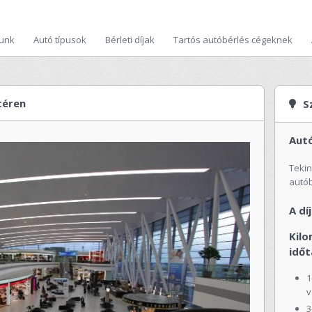
lunk
Autó típusok
Bérleti díjak
Tartós autóbérlés cégeknek
téren
S
Aut
Teki
autób
A dí
Kilo
idő
1
v
3