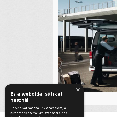
×
Ez a weboldal sütiket
használ
Cookie-kat használunk a tartalom, a
hirdetések személyre szabására és a