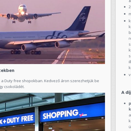
2
m
k
k
b
r
s
k
s
i
k
tekben
v
nk a Duty free shopokban. Kedvező áron szerezhetjük be
gy csokoládét.
A dí
p
k
a
k
ü