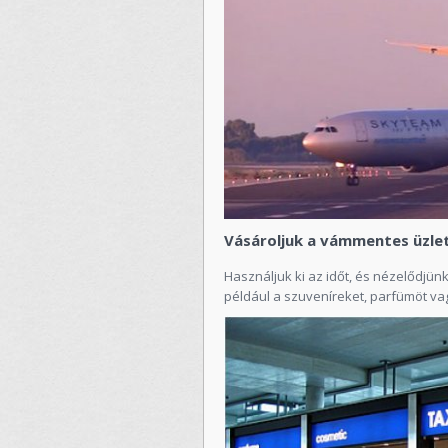
Vásároljuk a vámmentes üzle
Használjuk ki az időt, és nézelődjü
például a szuveníreket, parfümöt va