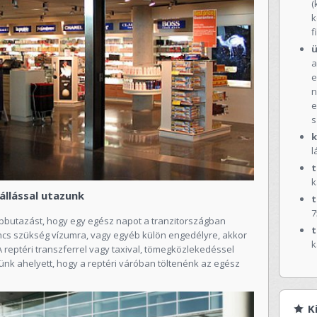
(
k
f
a
e
n
e
s
k
l
t
k
llással utazunk
t
7
bbutazást, hogy egy egész napot a tranzitországban
t
incs szükség vízumra, vagy egyéb külön engedélyre, akkor
k
A reptéri transzferrel vagy taxival, tömegközlekedéssel
ünk ahelyett, hogy a reptéri váróban töltenénk az egész
K