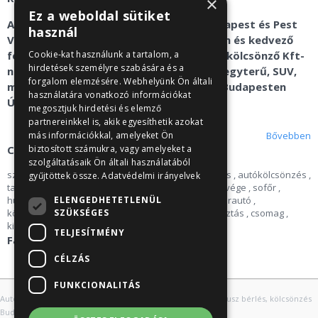
×
Ez a weboldal sütiket
Az autóbérlés és kisbusz kölcsönzés Budapest és Pest
használ
Vármegye területén gyorsan, egyszerűen és kedvező
feltételekkel érhető el a Recent Car autókölcsönző Kft-
Cookie-kat használunk a tartalom, a
hirdetések személyre szabására és a
nél. Alsó-, közép-, nagykategóriás autó, egyterű, SUV,
forgalom elemzésére. Webhelyünk Ön általi
mikrobusz kölcsönzés és kisbusz bérlés Budapesten
használatára vonatkozó információkat
Újbudán, Törökbálinton.
megosztjuk hirdetési és elemző
partnereinkkel is, akik egyesíthetik azokat
Bővebben
más információkkal, amelyeket Ön
Címkék
biztosított számukra, vagy amelyeket a
szolgáltatásaik Ön általi használatából
szállítás
,
Autóbérlés
,
Sziget
,
Opel
,
áfa
,
autóbérlés
,
autókölcsönzés
,
gyűjtöttek össze.
Adatvédelmi irányelvek
tartós bérlet
,
kötelező
,
üzleti út
,
opel
,
hosszú hétvége
,
sofőr
,
ELENGEDHETETLENÜL
húsvét
,
csapatépítés
,
Pünkösd
,
autó
,
kisbusz
,
bérautó
,
SZÜKSÉGES
középkategóriás
,
Balaton
,
egyterű
,
külföld
,
választás
,
csomag
,
kirándulás
,
Budaörs
,
karácsony
,
mikrobusz
TELJESÍTMÉNY
Facebook
CÉLZÁS
FUNKCIONALITÁS
|
|
Autókölcsönzés Budapest
Autóbérlés Budapest
Mikrobusz bérlés, kölcsönzés
|
Budapest
Fogalom meghatározások