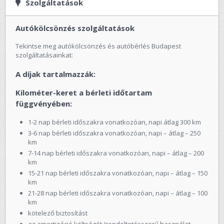
Szolgáltatások
Autókölcsönzés szolgáltatások
Tekintse meg autókölcsönzés és autóbérlés Budapest
szolgáltatásainkat:
A díjak tartalmazzák:
Kilométer-keret a bérleti időtartam
függvényében:
1-2 nap bérleti időszakra vonatkozóan, napi átlag 300 km
3-6 nap bérleti időszakra vonatkozóan, napi – átlag – 250
km
7-14 nap bérleti időszakra vonatkozóan, napi – átlag – 200
km
15-21 nap bérleti időszakra vonatkozóan, napi – átlag – 150
km
21-28 nap bérleti időszakra vonatkozóan, napi – átlag – 100
km
kötelező biztosítást
az amortizáció költségét (rendeltetésszerű használat