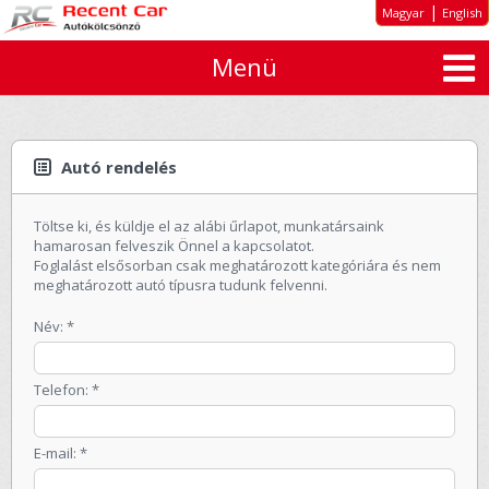
|
Magyar
English
Menü
Rólunk
Kiemelt ajánlatok
Autó típusok
Autó rendelés
Bérleti díjak
Töltse ki, és küldje el az alábi űrlapot, munkatársaink
Tartós autóbérlés cégeknek
hamarosan felveszik Önnel a kapcsolatot.
Foglalást elsősorban csak meghatározott kategóriára és nem
Ajánlatkérés
meghatározott autó típusra tudunk felvenni.
ÁSZF
Név: *
Elérhetőség
Telefon: *
E-mail: *