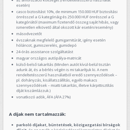
esetén)
casco biztosítást 10%, de minimum 150.000 HUF biztosítási
önrésszel a G kategóriáig és 250.000 HUF önrésszel a G
kategóriától (maximum fizetendő összeg saját hibás, vagy
ismeretlen elkövető által okozott kár esetén/esemény)
másodvezetőt
évszaknak megfelelő gumigarnitúrát, igény esetén
hóláncot, gumiszerelés, gumidepó
24-órás assistance szolgáltatást
magyar országos autópálya-matricát
külső-belső takarítás (Minden autót kívül-belül tisztán
adunk át, és a bérlés végén is mi takarítjuk ki. A nem
rendeltetésszerű használatból eredő szennyeződések –
pl. dohányzás, kisállatszállítás, egyéb makacs
szennyeződések – miatti takarítás, illetve kárpittisztítás
díját kiszámlázzuk.)
vonatkozó adók, ÁFA (ÁFA 27%)
A díjak nem tartalmazzák:
parkoló díjakat, büntetések, közigazgatási bírságok
díjait
, és az egyéb a közlekedéssel kapcsolatos díjakat és