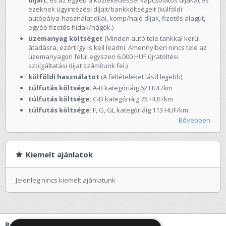
ezeknek ügyintézési díjait/bankköltségeit (külföldi
autópálya-használat díjai, komp/hajó díjak, fizetős alagút,
egyéb fizetős hidak/hágók.)
üzemanyag költséget
(Minden autó tele tankkal kerül
átadásra, ezért így is kell leadni. Amennyiben nincs tele az
üzemanyagon felül egyszeri 6.000 HUF újratöltési
szolgáltatási díjat számítunk fel.)
külföldi használatot
(A feltételeket lásd lejjebb)
túlfutás költsége:
A-B kategóriáig 62 HUF/km
túlfutás költsége:
C-D kategóriáig 75 HUF/km
túlfutás költsége:
F, G, GL kategóriáig 113 HUF/km
Bővebben
Kiemelt ajánlatok
Jelenleg nincs kiemelt ajánlatunk
Rólunk