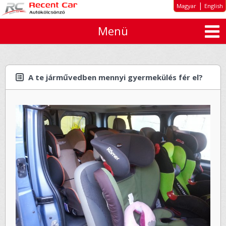
|
Magyar
English
Menü
Rólunk
Kiemelt ajánlatok
Autó típusok
A te járművedben mennyi gyermekülés fér el?
Bérleti díjak
Tartós autóbérlés cégeknek
Ajánlatkérés
ÁSZF
Elérhetőség