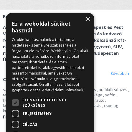
Rólunk
×
Ez a weboldal sütiket
Az autóbérlés és kisbusz kölcsönzés Budapest és Pest
használ
Vármegye területén gyorsan, egyszerűen és kedvező
feltételekkel érhető el a Recent Car autókölcsönző Kft-
Cookie-kat használunk a tartalom, a
hirdetések személyre szabására és a
nél. Alsó-, közép-, nagykategóriás autó, egyterű, SUV,
forgalom elemzésére. Webhelyünk Ön általi
mikrobusz kölcsönzés és kisbusz bérlés Budapesten
használatára vonatkozó információkat
Újbudán és Törökbálinton.
megosztjuk hirdetési és elemző
partnereinkkel is, akik egyesíthetik azokat
Bővebben
más információkkal, amelyeket Ön
Címkék
biztosított számukra, vagy amelyeket a
szolgáltatásaik Ön általi használatából
szállítás
,
Autóbérlés
,
Sziget
,
Opel
,
áfa
,
autóbérlés
,
autókölcsönzés
,
gyűjtöttek össze.
Adatvédelmi irányelvek
tartós bérlet
,
kötelező
,
üzleti út
,
opel
,
hosszú hétvége
,
sofőr
,
ELENGEDHETETLENÜL
húsvét
,
csapatépítés
,
Pünkösd
,
autó
,
kisbusz
,
bérautó
,
SZÜKSÉGES
középkategóriás
,
Balaton
,
egyterű
,
külföld
,
választás
,
csomag
,
kirándulás
,
Budaörs
,
karácsony
,
mikrobusz
TELJESÍTMÉNY
Facebook
CÉLZÁS