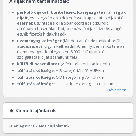
A díjak nem tartalmazzák:
parkoló díjakat, büntetések, közigazgatási bírságok
díjait
, és az egyéb a közlekedéssel kapcsolatos díjakat és
ezeknek ügyintézési díjait/bankköltségeit (külföldi
autópálya-használat díjai, komp/hajó díjak, fizetős alagút,
egyéb fizetős hidak/hágók.)
üzemanyag költséget
(Minden autó tele tankkal kerül
átadásra, ezért így is kell leadni. Amennyiben nincs tele az
üzemanyagon felül egyszeri 6.000 HUF újratöltési
szolgáltatási díjat számítunk fel.)
külföldi használatot
(A feltételeket lásd lejjebb)
túlfutás költsége:
A-B kategóriáig 62 HUF/km
túlfutás költsége:
C-D kategóriáig 75 HUF/km
túlfutás költsége:
F, G, GL kategóriáig 113 HUF/km
Bővebben
Kiemelt ajánlatok
Jelenleg nincs kiemelt ajánlatunk