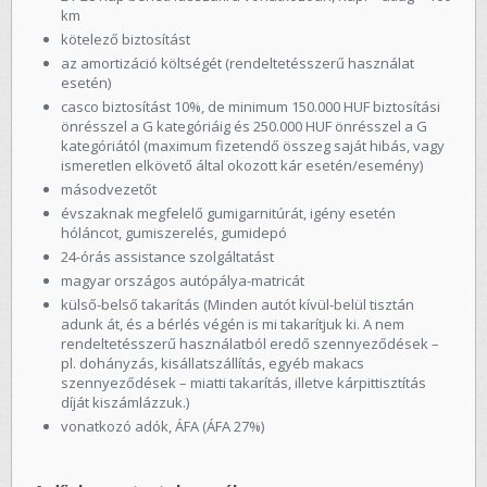
km
kötelező biztosítást
az amortizáció költségét (rendeltetésszerű használat
esetén)
casco biztosítást 10%, de minimum 150.000 HUF biztosítási
önrésszel a G kategóriáig és 250.000 HUF önrésszel a G
kategóriától (maximum fizetendő összeg saját hibás, vagy
ismeretlen elkövető által okozott kár esetén/esemény)
másodvezetőt
évszaknak megfelelő gumigarnitúrát, igény esetén
hóláncot, gumiszerelés, gumidepó
24-órás assistance szolgáltatást
magyar országos autópálya-matricát
külső-belső takarítás (Minden autót kívül-belül tisztán
adunk át, és a bérlés végén is mi takarítjuk ki. A nem
rendeltetésszerű használatból eredő szennyeződések –
pl. dohányzás, kisállatszállítás, egyéb makacs
szennyeződések – miatti takarítás, illetve kárpittisztítás
díját kiszámlázzuk.)
vonatkozó adók, ÁFA (ÁFA 27%)