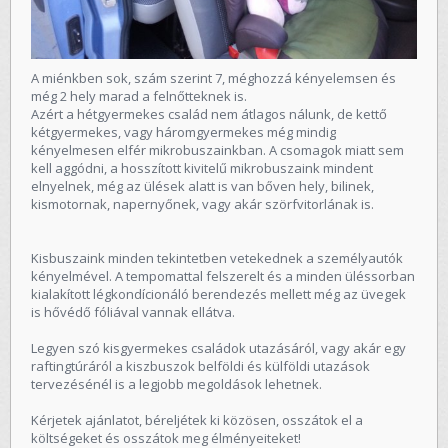
A miénkben sok, szám szerint 7, méghozzá kényelemsen és
még 2 hely marad a felnőtteknek is.
Azért a hétgyermekes család nem átlagos nálunk, de kettő
kétgyermekes, vagy háromgyermekes még mindig
kényelmesen elfér mikrobuszainkban. A csomagok miatt sem
kell aggódni, a hosszított kivitelű mikrobuszaink mindent
elnyelnek, még az ülések alatt is van bőven hely, bilinek,
kismotornak, napernyőnek, vagy akár szörfvitorlának is.
Kisbuszaink minden tekintetben vetekednek a személyautók
kényelmével. A tempomattal felszerelt és a minden üléssorban
kialakított légkondícionáló berendezés mellett még az üvegek
is hővédő fóliával vannak ellátva.
Legyen szó kisgyermekes családok utazásáról, vagy akár egy
raftingtúráról a kiszbuszok belföldi és külföldi utazások
tervezésénél is a legjobb megoldások lehetnek.
Kérjetek ajánlatot, béreljétek ki közösen, osszátok el a
költségeket és osszátok meg élményeiteket!