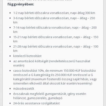
függvényében:
1-2 nap bérleti időszakra vonatkozóan, napi átlag 300 km
3-6 nap bérleti időszakra vonatkozóan, napi – átlag – 250
km
7-14 nap bérleti időszakra vonatkozóan, napi – átlag – 200
km
15-21 nap bérleti időszakra vonatkozóan, napi – átlag – 150
km
21-28 nap bérleti időszakra vonatkozóan, napi – átlag – 100
km
kötelező biztosítást
az amortizáció költségét (rendeltetésszerű használat
esetén)
casco biztosítást 10%, de minimum 150.000 HUF biztosítási
önrésszel a G kategóriáig és 250.000 HUF önrésszel a G
kategóriától (maximum fizetendő összeg saját hibás, vagy
ismeretlen elkövető által okozott kár esetén/esemény)
másodvezetőt
évszaknak megfelelő gumigarnitúrát, igény esetén
hóláncot, gumiszerelés, gumidepó
24-órás assistance szolgáltatást