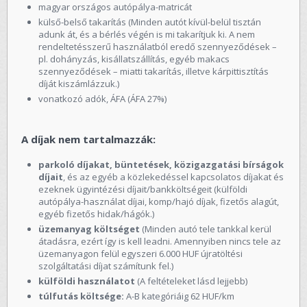
magyar országos autópálya-matricát
külső-belső takarítás (Minden autót kívül-belül tisztán
adunk át, és a bérlés végén is mi takarítjuk ki. A nem
rendeltetésszerű használatból eredő szennyeződések –
pl. dohányzás, kisállatszállítás, egyéb makacs
szennyeződések – miatti takarítás, illetve kárpittisztítás
díját kiszámlázzuk.)
vonatkozó adók, ÁFA (ÁFA 27%)
A díjak nem tartalmazzák:
parkoló díjakat, büntetések, közigazgatási bírságok
díjait
, és az egyéb a közlekedéssel kapcsolatos díjakat és
ezeknek ügyintézési díjait/bankköltségeit (külföldi
autópálya-használat díjai, komp/hajó díjak, fizetős alagút,
egyéb fizetős hidak/hágók.)
üzemanyag költséget
(Minden autó tele tankkal kerül
átadásra, ezért így is kell leadni. Amennyiben nincs tele az
üzemanyagon felül egyszeri 6.000 HUF újratöltési
szolgáltatási díjat számítunk fel.)
külföldi használatot
(A feltételeket lásd lejjebb)
túlfutás költsége:
A-B kategóriáig 62 HUF/km