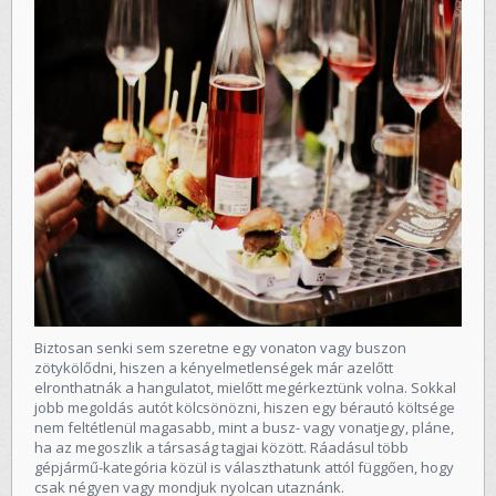
Biztosan senki sem szeretne egy vonaton vagy buszon
zötykölődni, hiszen a kényelmetlenségek már azelőtt
elronthatnák a hangulatot, mielőtt megérkeztünk volna. Sokkal
jobb megoldás autót kölcsönözni, hiszen egy bérautó költsége
nem feltétlenül magasabb, mint a busz- vagy vonatjegy, pláne,
ha az megoszlik a társaság tagjai között. Ráadásul több
gépjármű-kategória közül is választhatunk attól függően, hogy
csak négyen vagy mondjuk nyolcan utaznánk.