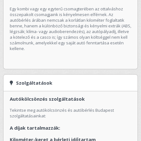
Egy kombi vagy egy egyterű csomagterében az ottalváshoz
összepakolt csomagjaink is kényelmesen elférnek. Az
autóbérlés árában nemcsak a korlátlan kilométer foglaltatik
benne, hanem a különböző biztonsági és kényelmi extrák (ABS,
légzsák; klíma- vagy audioberendezés), az autópályadíj, illetve
a kötelező és a casco is; így számos olyan költséggel nem kell
számolnunk, amelyekkel egy saját autó fenntartása esetén
kellene.
Szolgáltatások
Autókölcsönzés szolgáltatások
Tekintse meg autókölcsönzés és autóbérlés Budapest
szolgáltatásainkat:
A díjak tartalmazzák:
Kilométer-keret a bérleti időtartam