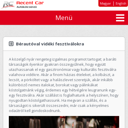
|
Magyar
English
Menü
Rólunk
Kiemelt ajánlatok
Autó típusok
Bérautóval vidéki fesztiválokra
Bérleti díjak
A közelgő nyár rengeteg izgalmas programot tartogat; a baráti
Tartós autóbérlés cégeknek
társaságok ilyenkor gyakran összegyűlnek, hogy együtt
utazhassanak el egy gasztronómiai vagy kulturális fesztiválra
Ajánlatkérés
valahova vidékre. Akár a finom házias ételeket, a kolbászt, a
lecsót, a pörköltet vagy a halászlevet szeretjük, akár inkább
ÁSZF
különböző nemes italokat, borokat vagy pálinkákat
kóstolgatnánk végig, érdemes egy hétvégére leugranunk egy-
egy fesztiválra. Akár szállást is foglalhatunk a helyszínen, hogy
Elérhetőség
nyugodtan kóstolgathassunk. Ha megvan a szállás, és a
társaságot is sikerült összeszedni, már csak a kényelmes
odaútról kell gondoskodnunk.