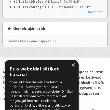
túlfutás költsége:
C-D kategóriáig 75 HUF/km
túlfutás költsége:
F, G, GL kategóriáig 113 HUF/km
Bővebben
Kiemelt ajánlatok
Jelenleg nincs kiemelt ajánlatunk
Rólunk
×
Ez a weboldal sütiket
Az autóbérlés és kisbusz kölcsönzés Budapest és Pest
használ
Vármegye területén gyorsan, egyszerűen és kedvező
feltételekkel érhető el a Recent Car autókölcsönző Kft-
Cookie-kat használunk a tartalom, a
hirdetések személyre szabására és a
nél. Alsó-, közép-, nagykategóriás autó, egyterű, SUV,
forgalom elemzésére. Webhelyünk Ön általi
mikrobusz kölcsönzés és kisbusz bérlés Budapesten
használatára vonatkozó információkat
Újbudán és Törökbálinton.
megosztjuk hirdetési és elemző
partnereinkkel is, akik egyesíthetik azokat