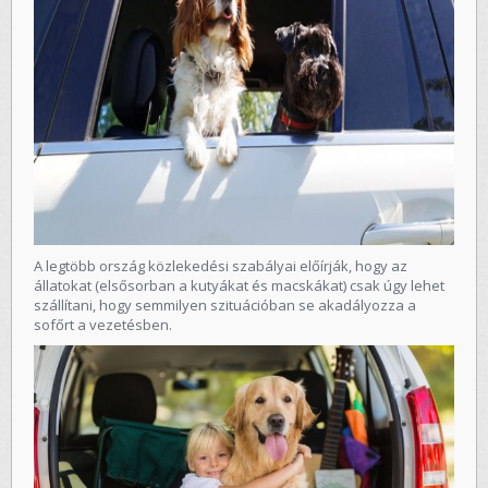
A legtöbb ország közlekedési szabályai előírják, hogy az
állatokat (elsősorban a kutyákat és macskákat) csak úgy lehet
szállítani, hogy semmilyen szituációban se akadályozza a
sofőrt a vezetésben.