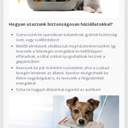
Hogyan utazzunk biztonságosan háziállatokkal?
Szerezzünk be speciálisan kiálatoknak gyártott biztonsági
övet, vagy szállítódobozt
Mielőtt elindulunk sétáltassuk meg házikedvencünket. Így
levezetik a felesleges energiáikat és kellőképpen
elfáradnak, ezáltal sokkal nyugodtabbak lesznek a
gépjárműben
Iktassunk be pár óránként szüneteket, ahol a szabad
levegőn lehetnek az állatok. Ilyenkor elvégezhetik kis
illetve nagydolgukat is, és levezetik a felgyülemlett
energiáikat
Soha ne hagyjuk állatainkat egyedül az autóban!