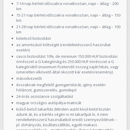
7-14 nap bérleti időszakra vonatkozóan, napi – átlag – 200
km
15-21 nap bérleti időszakra vonatkozóan, napi – átlag – 150
km
21-28 nap bérleti időszakra vonatkozóan, napi – átlag – 100
km
kötelező biztosítást
az amortizáció költségét (rendeltetésszerű használat
esetén)
casco biztosítást 10%, de minimum 150.000 HUF biztosítási
önrésszel a G kategóriáig és 250.000 HUF önrésszel a G
kategóriától (maximum fizetendő összeg saját hibás, vagy
ismeretlen elkövető által okozott kár esetén/esemény)
másodvezetőt
évszaknak megfelelő gumigarnitúrát, igény esetén
hóláncot, gumiszerelés, gumidepó
24-órás assistance szolgáltatást
magyar országos autópálya-matricát
külső-belső takarítás (Minden autót kívül-belül tisztán
adunk át, és a bérlés végén is mi takarítjuk ki. A nem
rendeltetésszerű használatból eredő szennyeződések –
pl. dohányzás, kisállatszállítás, egyéb makacs
szennyeződések – miatti takarítás, illetve kárpittisztítás