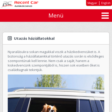
|
Magyar
English
Menü
Rólunk
Kiemelt ajánlatok
Autó típusok
Utazás háziállatokkal
Bérleti díjak
Nyaralásukra sokan magukkal viszik a házikedvencüket is. A
Tartós autóbérlés cégeknek
biztonság a háziállatainkkal történő utazás során is elsődleges
szempontúnak kell lennie. Nem csak a saját, hanem a
Ajánlatkérés
kiskedvencünk szempontjából is, hiszen sok esetben őket is
családtagnak tekintjük.
ÁSZF
Elérhetőség