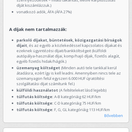
díját kiszámlázzuk.)
vonatkozó adók, ÁFA (ÁFA 27%)
A díjak nem tartalmazzák:
parkoló díjakat, büntetések, közigazgatási bírságok
díjait
, és az egyéb a közlekedéssel kapcsolatos díjakat és
ezeknek ügyintézési díjait/bankköltségeit (külföldi
autópálya-használat díjai, komp/hajó díjak, fizetős alagút,
egyéb fizetős hidak/hágók.)
üzemanyag költséget
(Minden autó tele tankkal kerül
átadásra, ezért így is kell leadni. Amennyiben nincs tele az
üzemanyagon felül egyszeri 6.000 HUF újratöltési
szolgáltatási díjat számítunk fel.)
külföldi használatot
(A feltételeket lásd lejjebb)
túlfutás költsége:
A-B kategóriáig 62 HUF/km
túlfutás költsége:
C-D kategóriáig 75 HUF/km
túlfutás költsége:
F, G, GL kategóriáig 113 HUF/km
Bővebben